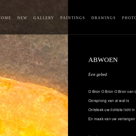
HOME
NEW
GALLERY
PAINTINGS
DRAWINGS
PHOT
ABWOEN
Een gebed
O Bron O Bron O Bron van 
Oorsprong van al wat is
Ontsteek uw lichtste licht in
En maak van uw verlangen 