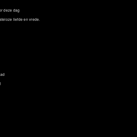
or deze dag
teloze liefde en vrede.
aad
t