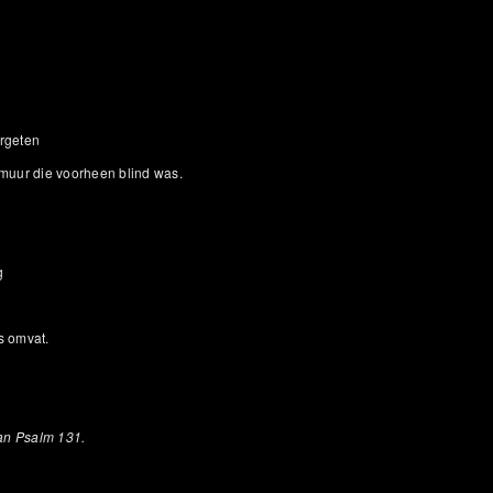
ergeten
 muur die voorheen blind was.
g
es omvat.
van Psalm 131.