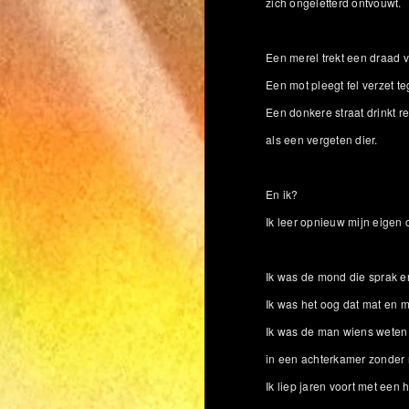
zich ongeletterd ontvouwt.
Een merel trekt een draad 
Een mot pleegt fel verzet te
Een donkere straat drinkt r
als een vergeten dier.
En ik?
Ik leer opnieuw mijn eigen 
Ik was de mond die sprak e
Ik was het oog dat mat en m
Ik was de man wiens wete
in een achterkamer zonder
Ik liep jaren voort met een 