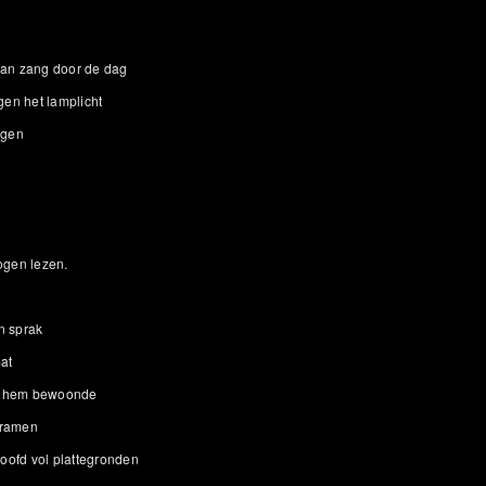
van zang door de dag
gen het lamplicht
egen
ogen lezen.
n sprak
at
n hem bewoonde
 ramen
hoofd vol plattegronden