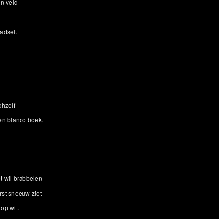
en veld
aadsel.
chzelf
een blanco boek.
et wil brabbelen
erst sneeuw ziet
 op wit.