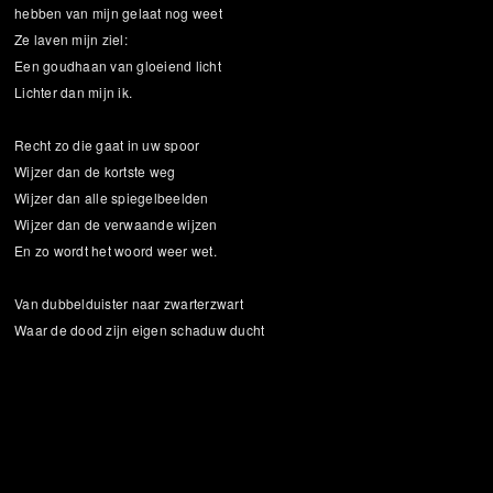
hebben van mijn gelaat nog weet
Ze laven mijn ziel:
Een goudhaan van gloeiend licht
Lichter dan mijn ik.
Recht zo die gaat in uw spoor
Wijzer dan de kortste weg
Wijzer dan alle spiegelbeelden
Wijzer dan de verwaande wijzen
En zo wordt het woord weer wet.
Van dubbelduister naar zwarterzwart
Waar de dood zijn eigen schaduw ducht
Niet ik, banger ben ik niet langer
Soe-soe-soelaas zingt iets in mij zacht.
Mijn haren geolied, mijn voeten gewassen
Er is plaats gemaakt voor mij aan tafel
Manna & sprankeldrank in overvloed